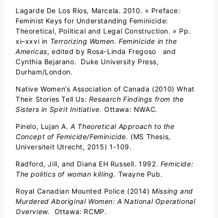
Lagarde De Los Ríos, Marcela. 2010. « Preface:
Feminist Keys for Understanding Feminicide:
Theoretical, Political and Legal Construction. » Pp.
xi–xxvi in
Terrorizing Women. Feminicide in the
Americas
, edited by Rosa-Linda Fregoso and
Cynthia Bejarano. Duke University Press,
Durham/London.
Native Women’s Association of Canada (2010) What
Their Stories Tell Us:
Research Findings from the
Sisters in Spirit Initiative.
Ottawa: NWAC.
Pinelo, Lujan A.
A Theoretical Approach to the
Concept of Femicide/Feminicide.
(MS Thesis,
Universiteit Utrecht, 2015) 1-109.
Radford, Jill, and Diana EH Russell. 1992.
Femicide:
The politics of woman killing
. Twayne Pub.
Royal Canadian Mounted Police (2014)
Missing and
Murdered Aboriginal Women: A National Operational
Overview.
Ottawa: RCMP.