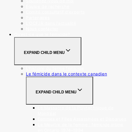
Souvenez-vous de moi
Équipe de recherche
Comité consultatif d’experts
Partenaires
L’OCFJR dans l’actualité
Nous contacter
Qu’est-ce que le fémicide?
EXPAND CHILD MENU
L’histoire du terme fémicide
Le fémicide dans le contexte canadien
EXPAND CHILD MENU
Le Massacre de la Polytechnique de
Montréal
Femmes et Filles Assassinées et Disparues
Le Meurtre de la femme : fémicide intime
en Ontario 1974-1994