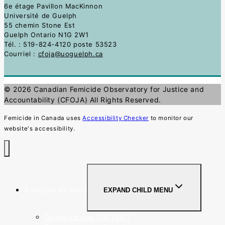
6e étage Pavillon MacKinnon
Université de Guelph
55 chemin Stone Est
Guelph Ontario N1G 2W1
Tél. : 519-824-4120 poste 53523
Courriel :
cfoja@uoguelph.ca
© 2026 Canadian Femicide Observatory for Justice and
Accountability (CFOJA)
All Rights Reserved.
Femicide in Canada uses
Accessibility Checker
to monitor our
website's accessibility.
À propos de nous
EXPAND CHILD MENU
Qu’est-ce que l’OCFJR ?