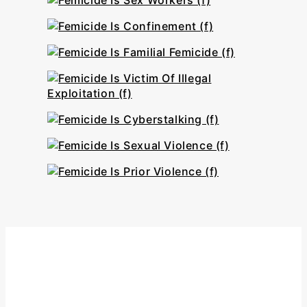
#CestUnFémicide