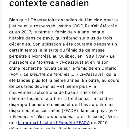
contexte canadien
Bien que l’Observatoire canadien du fémicide pour la
justice et la responsabilisation (OCFJR) n’ait été créé
qu’en 2017, le terme « fémicide » a une longue
histoire dans ce pays, qui s’étend sur plus de trois
décennies. Son utilisation a été courante pendant un
certain temps, à la suite du fémicide de masse
perpétré à Montréal, au Québec, en 1989 (
voir « Le
massacre de Montréal » ci-dessous
) et en raison
d’une recherche novatrice sur le fémicide en Ontario
(
voir « Le Meurtre de femmes … » ci-dessous
), qui a
été lancée plus tôt la même année. En outre, au cours
de ces trois décennies – et même plus – le
mouvement autochtone de base a cherché, et
cherche toujours, à attirer l’attention sur le nombre
disproportionné de femmes et de filles autochtones
disparues et assassinées (FFADA) dans ce pays (
voir
« Femmes et filles autochtones… »
ci-dessous). Alors
que
le rapport final de l’Enquête FFADA
de 2019
décrit avec justesse la situation comme un