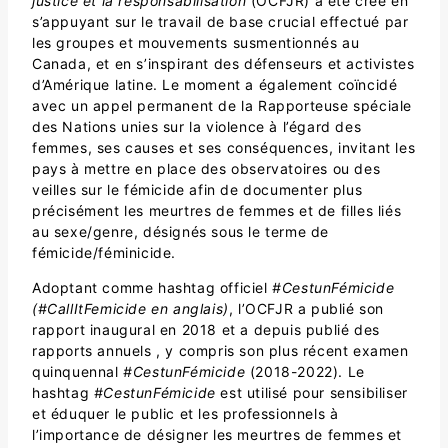
justice et la responsabilisation
(OCFJR) a été créé en
s’appuyant sur le travail de base crucial effectué par
les groupes et mouvements susmentionnés au
Canada, et en s’inspirant des défenseurs et activistes
d’Amérique latine. Le moment a également coïncidé
avec un appel permanent de la Rapporteuse spéciale
des Nations unies sur la violence à l’égard des
femmes, ses causes et ses conséquences, invitant les
pays à mettre en place des observatoires ou des
veilles sur le fémicide afin de documenter plus
précisément les meurtres de femmes et de filles liés
au sexe/genre, désignés sous le terme de
fémicide/féminicide.
Adoptant comme hashtag officiel
#CestunFémicide
(#CallItFemicide en anglais)
, l’OCFJR a publié son
rapport inaugural en 2018 et a depuis publié des
rapports annuels , y compris son plus récent examen
quinquennal
#CestunFémicide
(2018-2022). Le
hashtag
#CestunFémicide
est utilisé pour sensibiliser
et éduquer le public et les professionnels à
l’importance de désigner les meurtres de femmes et